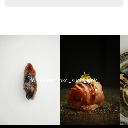
follow @miyako_sushi_wels