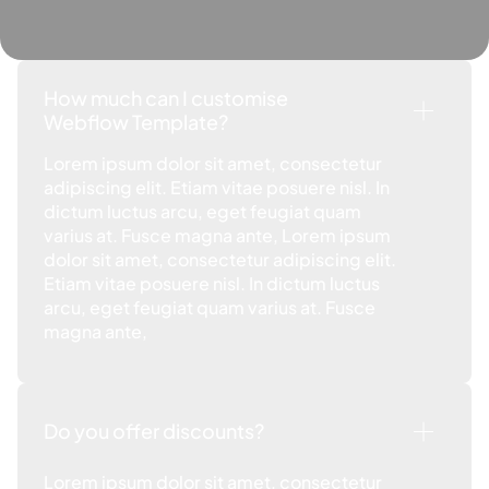
How much can I customise
Webflow Template?
Lorem ipsum dolor sit amet, consectetur
adipiscing elit. Etiam vitae posuere nisl. In
dictum luctus arcu, eget feugiat quam
varius at. Fusce magna ante, Lorem ipsum
dolor sit amet, consectetur adipiscing elit.
Etiam vitae posuere nisl. In dictum luctus
arcu, eget feugiat quam varius at. Fusce
magna ante,
Do you offer discounts?
Lorem ipsum dolor sit amet, consectetur